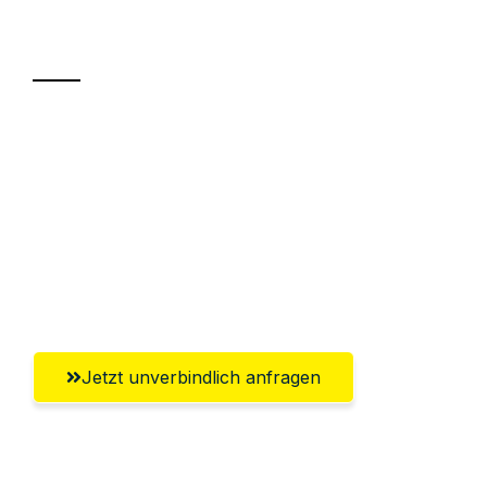
Transport
Sparen Sie bis zu 100€ bei Anfrage
Abwicklung innerhalb von 24 Stunden
Versichert bis zu 7.500€
Ggf. komplette Zollabwicklung inklusive
Umfassender Kundensupport aus Kiel
Jetzt unverbindlich anfragen