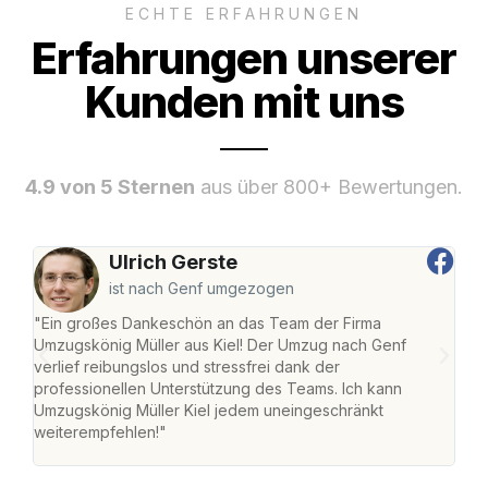
ECHTE ERFAHRUNGEN
Erfahrungen unserer
Kunden mit uns
4.9 von 5 Sternen
aus über 800+ Bewertungen.
Ulrich Gerste
ist nach Genf umgezogen
"Ein großes Dankeschön an das Team der Firma
"Die
Umzugskönig Müller aus Kiel! Der Umzug nach Genf
Ret
verlief reibungslos und stressfrei dank der
war 
professionellen Unterstützung des Teams. Ich kann
mein
Umzugskönig Müller Kiel jedem uneingeschränkt
mein
weiterempfehlen!"
groß