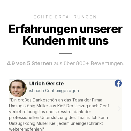
ECHTE ERFAHRUNGEN
Erfahrungen unserer
Kunden mit uns
4.9 von 5 Sternen
aus über 800+ Bewertungen.
Ulrich Gerste
ist nach Genf umgezogen
"Ein großes Dankeschön an das Team der Firma
"Die
Umzugskönig Müller aus Kiel! Der Umzug nach Genf
Ret
verlief reibungslos und stressfrei dank der
war 
professionellen Unterstützung des Teams. Ich kann
mein
Umzugskönig Müller Kiel jedem uneingeschränkt
mein
weiterempfehlen!"
groß