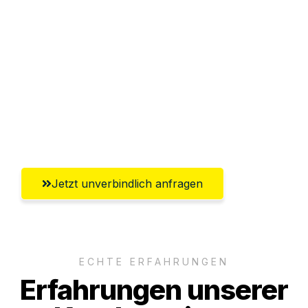
Sparen Sie bis zu 100€ bei Anfrage
Abwicklung innerhalb von 24 Stunden
Versichert bis zu 7.500€
Ggf. komplette Zollabwicklung inklusive
Umfassender Kundensupport aus Kiel
Jetzt unverbindlich anfragen
ECHTE ERFAHRUNGEN
Erfahrungen unserer