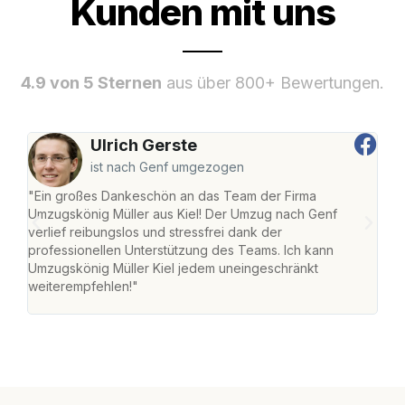
Kunden mit uns
4.9 von 5 Sternen
aus über 800+ Bewertungen.
Ulrich Gerste
ist nach Genf umgezogen
"Ein großes Dankeschön an das Team der Firma
"Die
Umzugskönig Müller aus Kiel! Der Umzug nach Genf
Ret
verlief reibungslos und stressfrei dank der
war 
professionellen Unterstützung des Teams. Ich kann
mein
Umzugskönig Müller Kiel jedem uneingeschränkt
mein
weiterempfehlen!"
groß