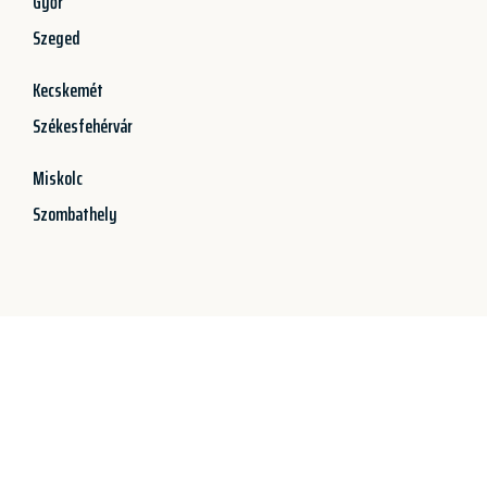
Győr
Szeged
Kecskemét
Székesfehérvár
Miskolc
Szombathely
Jetzt anfragen &