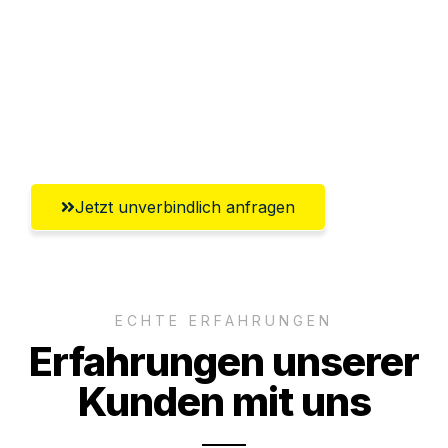
Abwicklung innerhalb von 24 Stunden
Versichert bis zu 7.500€
Ggf. komplette Zollabwicklung inklusive
Umfassender Kundensupport aus Kiel
Jetzt unverbindlich anfragen
ECHTE ERFAHRUNGEN
Erfahrungen unserer
Kunden mit uns