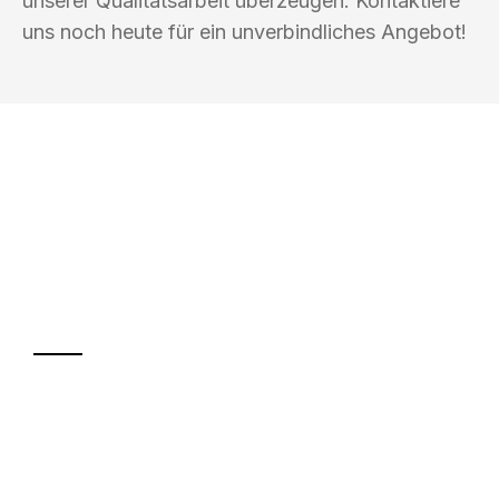
unserer Qualitätsarbeit überzeugen. Kontaktiere
uns noch heute für ein unverbindliches Angebot!
UMZUGSKÖNIG MÜLLER KIEL
Ihr Umzug oder
Transport
Sparen Sie bis zu 100€ bei Anfrage
Abwicklung innerhalb von 24 Stunden
Versichert bis zu 7.500€