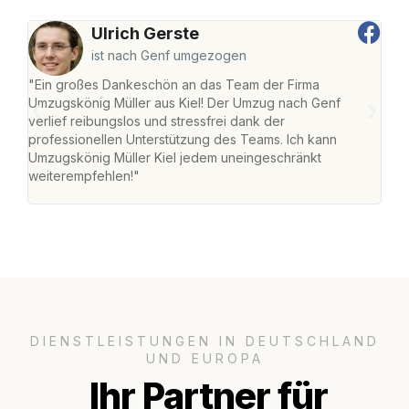
Ulrich Gerste
ist nach Genf umgezogen
"Ein großes Dankeschön an das Team der Firma
"Die
Umzugskönig Müller aus Kiel! Der Umzug nach Genf
Ret
verlief reibungslos und stressfrei dank der
war 
professionellen Unterstützung des Teams. Ich kann
mein
Umzugskönig Müller Kiel jedem uneingeschränkt
mein
weiterempfehlen!"
groß
DIENSTLEISTUNGEN IN DEUTSCHLAND
UND EUROPA
Ihr Partner für