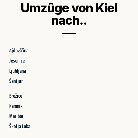
Umzüge von Kiel
nach..
Ajdovščina
Jesenice
Ljubljana
Šentjur
Brežice
Kamnik
Maribor
Škofja Loka