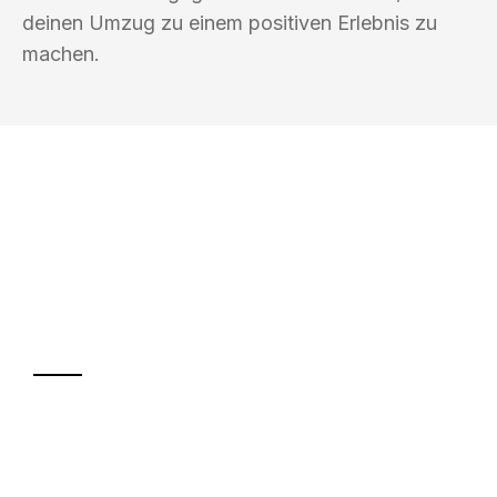
deinen Umzug zu einem positiven Erlebnis zu
machen.
UMZUGSKÖNIG MÜLLER KIEL
Ihr Umzug oder
Transport
Sparen Sie bis zu 100€ bei Anfrage
Abwicklung innerhalb von 24 Stunden