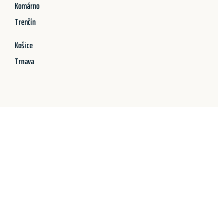
Komárno
Trenčín
Košice
Trnava
Jetzt anfragen &
100€ sparen!