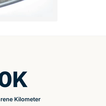
0
K
rene Kilometer