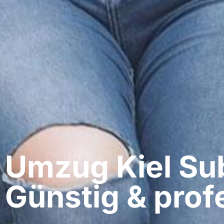
Umzug Kiel​ Su
Günstig & profe