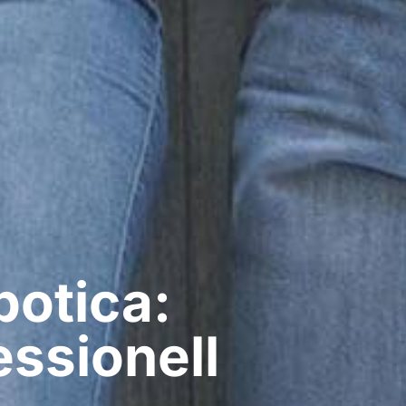
botica:
ssionell​