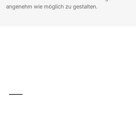
angenehm wie möglich zu gestalten.
UMZUGSKÖNIG MÜLLER KIEL
Ihr Umzug oder
Transport
Sparen Sie bis zu 100€ bei Anfrage
Abwicklung innerhalb von 24 Stunden
Versichert bis zu 7.500€