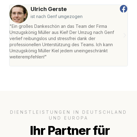
Ulrich Gerste
ist nach Genf umgezogen
"Ein großes Dankeschön an das Team der Firma
"Die
Umzugskönig Müller aus Kiel! Der Umzug nach Genf
Ret
verlief reibungslos und stressfrei dank der
war 
professionellen Unterstützung des Teams. Ich kann
mein
Umzugskönig Müller Kiel jedem uneingeschränkt
mein
weiterempfehlen!"
groß
DIENSTLEISTUNGEN IN DEUTSCHLAND
UND EUROPA
Ihr Partner für