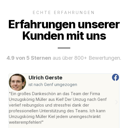
ECHTE ERFAHRUNGEN
Erfahrungen unserer
Kunden mit uns
4.9 von 5 Sternen
aus über 800+ Bewertungen.
Ulrich Gerste
ist nach Genf umgezogen
"Ein großes Dankeschön an das Team der Firma
"Die
Umzugskönig Müller aus Kiel! Der Umzug nach Genf
Ret
verlief reibungslos und stressfrei dank der
war 
professionellen Unterstützung des Teams. Ich kann
mein
Umzugskönig Müller Kiel jedem uneingeschränkt
mein
weiterempfehlen!"
groß