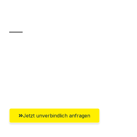
Ihr Umzug oder
Transport
Sparen Sie bis zu 100€ bei Anfrage
Abwicklung innerhalb von 24 Stunden
Versichert bis zu 7.500€
Ggf. komplette Zollabwicklung inklusive
Umfassender Kundensupport aus Kiel
Jetzt unverbindlich anfragen