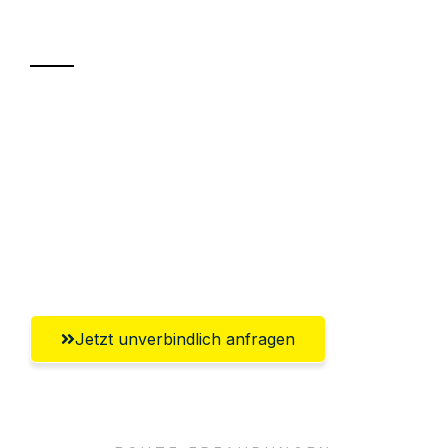
Transport
Sparen Sie bis zu 100€ bei Anfrage
Abwicklung innerhalb von 24 Stunden
Versichert bis zu 7.500€
Ggf. komplette Zollabwicklung inklusive
Umfassender Kundensupport aus Kiel
Jetzt unverbindlich anfragen