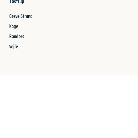
Tastrup
Greve Strand
Koge
Randers
Vejle
Jetzt anfragen &
100€ sparen!